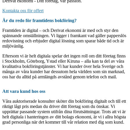
Derivat ekonomi - Ditt företag, vår passion.
Kontakta oss för offert
Är du redo för framtidens bokföring?
Framtiden är digital – och Derivat ekonomi är med och styr den
spännande omställningen. Vi ligger i framkant vad gäller papperslös
redovisning och erbjuder digital lösning som sparar både tid och är
miljövänlig.
Eftersom vi är helt digitala spelar det ingen roll om ditt företag finns
i Stockholm, Göteborg, Ystad eller Kiruna – alla kan ta del av våra
kvalitativa bokföringstjänster. Vi har kunder över hela Sverige och
många av våra kunder har dessutom hela världen som sin marknad,
oss har du alltid på armlängds avstånd genom telefon och mail.
Att vara kund hos oss
Våra auktoriserade konsulter sköter din bokföring digitalt och till ett
riktigt lågt pris medan du driver ditt företag som du önskar. Vi
upprättar passande system utifrån dina förutsättningar. Trots att vi är
helt digitala i hanteringen av ditt bolags ekonomi, är vi i allra högsta
grad personliga när det kommer till vår relation med dig som kund.