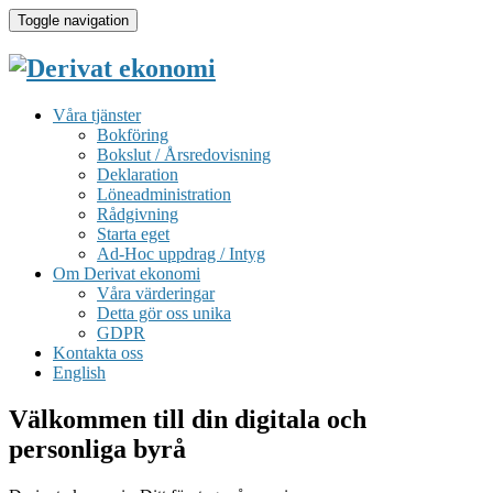
Toggle navigation
Våra tjänster
Bokföring
Bokslut / Årsredovisning
Deklaration
Löneadministration
Rådgivning
Starta eget
Ad-Hoc uppdrag / Intyg
Om Derivat ekonomi
Våra värderingar
Detta gör oss unika
GDPR
Kontakta oss
English
Välkommen till din digitala och
personliga byrå