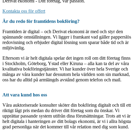
Derivat ekonomi - Ditt företag, vår passion.
Kontakta oss för offert
Är du redo för framtidens bokföring?
Framtiden är digital – och Derivat ekonomi är med och styr den
spännande omställningen. Vi ligger i framkant vad gäller papperslös
redovisning och erbjuder digital lösning som sparar både tid och är
miljövänlig.
Eftersom vi är helt digitala spelar det ingen roll om ditt företag finns
i Stockholm, Göteborg, Ystad eller Kiruna – alla kan ta del av våra
kvalitativa bokföringstjänster. Vi har kunder över hela Sverige och
många av våra kunder har dessutom hela världen som sin marknad,
oss har du alltid på armlängds avstånd genom telefon och mail.
Att vara kund hos oss
Våra auktoriserade konsulter sköter din bokföring digitalt och till ett
riktigt lågt pris medan du driver ditt företag som du önskar. Vi
upprättar passande system utifrån dina förutsättningar. Trots att vi är
helt digitala i hanteringen av ditt bolags ekonomi, är vi i allra högsta
grad personliga när det kommer till vår relation med dig som kund.