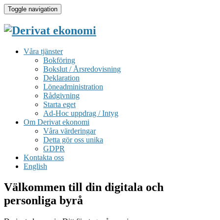
Toggle navigation
Våra tjänster
Bokföring
Bokslut / Årsredovisning
Deklaration
Löneadministration
Rådgivning
Starta eget
Ad-Hoc uppdrag / Intyg
Om Derivat ekonomi
Våra värderingar
Detta gör oss unika
GDPR
Kontakta oss
English
Välkommen till din digitala och
personliga byrå