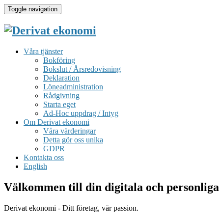
Toggle navigation
Våra tjänster
Bokföring
Bokslut / Årsredovisning
Deklaration
Löneadministration
Rådgivning
Starta eget
Ad-Hoc uppdrag / Intyg
Om Derivat ekonomi
Våra värderingar
Detta gör oss unika
GDPR
Kontakta oss
English
Välkommen till din digitala och personliga
Derivat ekonomi - Ditt företag, vår passion.