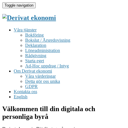
Toggle navigation
Våra tjänster
Bokföring
Bokslut / Årsredovisning
Deklaration
Löneadministration
Rådgivning
Starta eget
Ad-Hoc uppdrag / Intyg
Om Derivat ekonomi
Våra värderingar
Detta gör oss unika
GDPR
Kontakta oss
English
Välkommen till din digitala och
personliga byrå