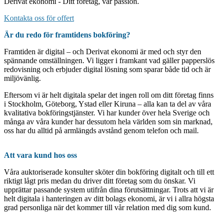
Derivat ekonomi - Ditt företag, vår passion.
Kontakta oss för offert
Är du redo för framtidens bokföring?
Framtiden är digital – och Derivat ekonomi är med och styr den
spännande omställningen. Vi ligger i framkant vad gäller papperslös
redovisning och erbjuder digital lösning som sparar både tid och är
miljövänlig.
Eftersom vi är helt digitala spelar det ingen roll om ditt företag finns
i Stockholm, Göteborg, Ystad eller Kiruna – alla kan ta del av våra
kvalitativa bokföringstjänster. Vi har kunder över hela Sverige och
många av våra kunder har dessutom hela världen som sin marknad,
oss har du alltid på armlängds avstånd genom telefon och mail.
Att vara kund hos oss
Våra auktoriserade konsulter sköter din bokföring digitalt och till ett
riktigt lågt pris medan du driver ditt företag som du önskar. Vi
upprättar passande system utifrån dina förutsättningar. Trots att vi är
helt digitala i hanteringen av ditt bolags ekonomi, är vi i allra högsta
grad personliga när det kommer till vår relation med dig som kund.