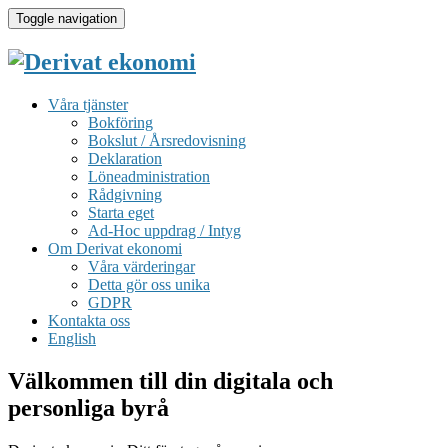
Toggle navigation
Våra tjänster
Bokföring
Bokslut / Årsredovisning
Deklaration
Löneadministration
Rådgivning
Starta eget
Ad-Hoc uppdrag / Intyg
Om Derivat ekonomi
Våra värderingar
Detta gör oss unika
GDPR
Kontakta oss
English
Välkommen till din digitala och
personliga byrå