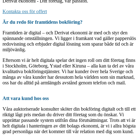
Derivat ekonomi - Ditt företag, vår passion.
Kontakta oss för offert
Är du redo för framtidens bokföring?
Framtiden är digital – och Derivat ekonomi är med och styr den
spännande omställningen. Vi ligger i framkant vad gäller papperslös
redovisning och erbjuder digital lösning som sparar både tid och är
miljövänlig.
Eftersom vi är helt digitala spelar det ingen roll om ditt företag finns
i Stockholm, Göteborg, Ystad eller Kiruna – alla kan ta del av våra
kvalitativa bokföringstjänster. Vi har kunder över hela Sverige och
många av våra kunder har dessutom hela världen som sin marknad,
oss har du alltid på armlängds avstånd genom telefon och mail.
Att vara kund hos oss
Våra auktoriserade konsulter sköter din bokföring digitalt och till ett
riktigt lågt pris medan du driver ditt företag som du önskar. Vi
upprättar passande system utifrån dina förutsättningar. Trots att vi är
helt digitala i hanteringen av ditt bolags ekonomi, är vi i allra högsta
grad personliga när det kommer till vår relation med dig som kund.