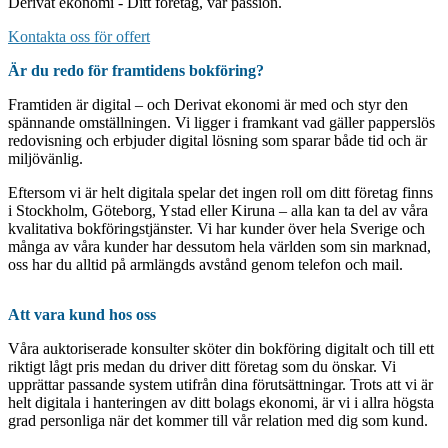
Derivat ekonomi - Ditt företag, vår passion.
Kontakta oss för offert
Är du redo för framtidens bokföring?
Framtiden är digital – och Derivat ekonomi är med och styr den
spännande omställningen. Vi ligger i framkant vad gäller papperslös
redovisning och erbjuder digital lösning som sparar både tid och är
miljövänlig.
Eftersom vi är helt digitala spelar det ingen roll om ditt företag finns
i Stockholm, Göteborg, Ystad eller Kiruna – alla kan ta del av våra
kvalitativa bokföringstjänster. Vi har kunder över hela Sverige och
många av våra kunder har dessutom hela världen som sin marknad,
oss har du alltid på armlängds avstånd genom telefon och mail.
Att vara kund hos oss
Våra auktoriserade konsulter sköter din bokföring digitalt och till ett
riktigt lågt pris medan du driver ditt företag som du önskar. Vi
upprättar passande system utifrån dina förutsättningar. Trots att vi är
helt digitala i hanteringen av ditt bolags ekonomi, är vi i allra högsta
grad personliga när det kommer till vår relation med dig som kund.