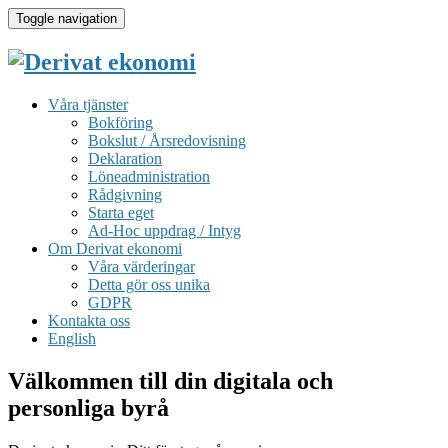
Toggle navigation
Våra tjänster
Bokföring
Bokslut / Årsredovisning
Deklaration
Löneadministration
Rådgivning
Starta eget
Ad-Hoc uppdrag / Intyg
Om Derivat ekonomi
Våra värderingar
Detta gör oss unika
GDPR
Kontakta oss
English
Välkommen till din digitala och
personliga byrå