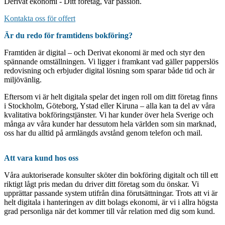
Derivat ekonomi - Ditt företag, vår passion.
Kontakta oss för offert
Är du redo för framtidens bokföring?
Framtiden är digital – och Derivat ekonomi är med och styr den
spännande omställningen. Vi ligger i framkant vad gäller papperslös
redovisning och erbjuder digital lösning som sparar både tid och är
miljövänlig.
Eftersom vi är helt digitala spelar det ingen roll om ditt företag finns
i Stockholm, Göteborg, Ystad eller Kiruna – alla kan ta del av våra
kvalitativa bokföringstjänster. Vi har kunder över hela Sverige och
många av våra kunder har dessutom hela världen som sin marknad,
oss har du alltid på armlängds avstånd genom telefon och mail.
Att vara kund hos oss
Våra auktoriserade konsulter sköter din bokföring digitalt och till ett
riktigt lågt pris medan du driver ditt företag som du önskar. Vi
upprättar passande system utifrån dina förutsättningar. Trots att vi är
helt digitala i hanteringen av ditt bolags ekonomi, är vi i allra högsta
grad personliga när det kommer till vår relation med dig som kund.