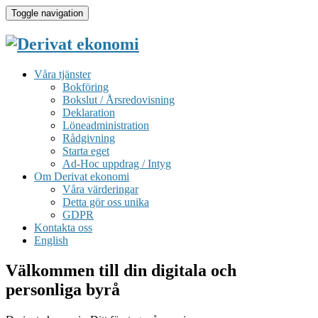
Toggle navigation
Våra tjänster
Bokföring
Bokslut / Årsredovisning
Deklaration
Löneadministration
Rådgivning
Starta eget
Ad-Hoc uppdrag / Intyg
Om Derivat ekonomi
Våra värderingar
Detta gör oss unika
GDPR
Kontakta oss
English
Välkommen till din digitala och
personliga byrå