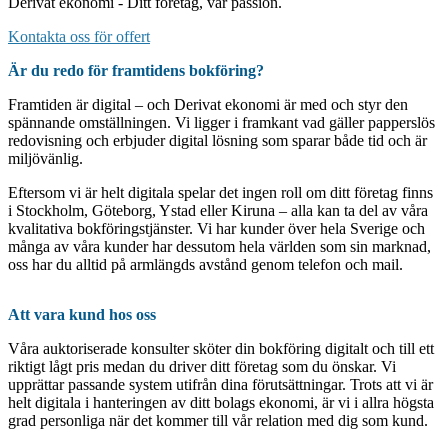
Derivat ekonomi - Ditt företag, vår passion.
Kontakta oss för offert
Är du redo för framtidens bokföring?
Framtiden är digital – och Derivat ekonomi är med och styr den
spännande omställningen. Vi ligger i framkant vad gäller papperslös
redovisning och erbjuder digital lösning som sparar både tid och är
miljövänlig.
Eftersom vi är helt digitala spelar det ingen roll om ditt företag finns
i Stockholm, Göteborg, Ystad eller Kiruna – alla kan ta del av våra
kvalitativa bokföringstjänster. Vi har kunder över hela Sverige och
många av våra kunder har dessutom hela världen som sin marknad,
oss har du alltid på armlängds avstånd genom telefon och mail.
Att vara kund hos oss
Våra auktoriserade konsulter sköter din bokföring digitalt och till ett
riktigt lågt pris medan du driver ditt företag som du önskar. Vi
upprättar passande system utifrån dina förutsättningar. Trots att vi är
helt digitala i hanteringen av ditt bolags ekonomi, är vi i allra högsta
grad personliga när det kommer till vår relation med dig som kund.