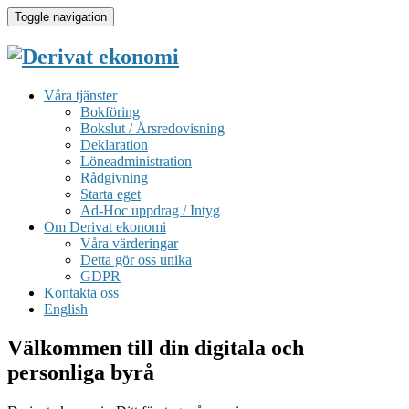
Toggle navigation
Våra tjänster
Bokföring
Bokslut / Årsredovisning
Deklaration
Löneadministration
Rådgivning
Starta eget
Ad-Hoc uppdrag / Intyg
Om Derivat ekonomi
Våra värderingar
Detta gör oss unika
GDPR
Kontakta oss
English
Välkommen till din digitala och
personliga byrå