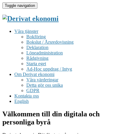
Toggle navigation
Våra tjänster
Bokföring
Bokslut / Årsredovisning
Deklaration
Löneadministration
Rådgivning
Starta eget
Ad-Hoc uppdrag / Intyg
Om Derivat ekonomi
Våra värderingar
Detta gör oss unika
GDPR
Kontakta oss
English
Välkommen till din digitala och
personliga byrå