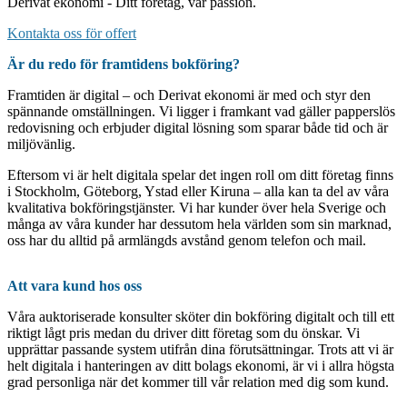
Derivat ekonomi - Ditt företag, vår passion.
Kontakta oss för offert
Är du redo för framtidens bokföring?
Framtiden är digital – och Derivat ekonomi är med och styr den
spännande omställningen. Vi ligger i framkant vad gäller papperslös
redovisning och erbjuder digital lösning som sparar både tid och är
miljövänlig.
Eftersom vi är helt digitala spelar det ingen roll om ditt företag finns
i Stockholm, Göteborg, Ystad eller Kiruna – alla kan ta del av våra
kvalitativa bokföringstjänster. Vi har kunder över hela Sverige och
många av våra kunder har dessutom hela världen som sin marknad,
oss har du alltid på armlängds avstånd genom telefon och mail.
Att vara kund hos oss
Våra auktoriserade konsulter sköter din bokföring digitalt och till ett
riktigt lågt pris medan du driver ditt företag som du önskar. Vi
upprättar passande system utifrån dina förutsättningar. Trots att vi är
helt digitala i hanteringen av ditt bolags ekonomi, är vi i allra högsta
grad personliga när det kommer till vår relation med dig som kund.