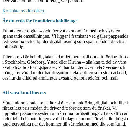
Derivat ekonomi - Ditt företag, vår passion.
Kontakta oss för offert
Är du redo för framtidens bokföring?
Framtiden är digital – och Derivat ekonomi är med och styr den
spännande omställningen. Vi ligger i framkant vad gäller papperslös
redovisning och erbjuder digital lösning som sparar både tid och är
miljövänlig.
Eftersom vi är helt digitala spelar det ingen roll om ditt företag finns
i Stockholm, Göteborg, Ystad eller Kiruna – alla kan ta del av våra
kvalitativa bokföringstjänster. Vi har kunder över hela Sverige och
många av våra kunder har dessutom hela världen som sin marknad,
oss har du alltid på armlängds avstånd genom telefon och mail.
Att vara kund hos oss
Våra auktoriserade konsulter sköter din bokföring digitalt och till ett
riktigt lågt pris medan du driver ditt företag som du önskar. Vi
upprättar passande system utifrån dina förutsättningar. Trots att vi är
helt digitala i hanteringen av ditt bolags ekonomi, är vi i allra högsta
grad personliga när det kommer till vår relation med dig som kund.