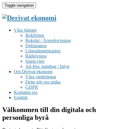
Toggle navigation
Våra tjänster
Bokföring
Bokslut / Årsredovisning
Deklaration
Löneadministration
Rådgivning
Starta eget
Ad-Hoc uppdrag / Intyg
Om Derivat ekonomi
Våra värderingar
Detta gör oss unika
GDPR
Kontakta oss
English
Välkommen till din digitala och
personliga byrå