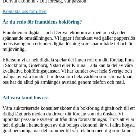
Derivat ekonomi - Ditt företag, vår passion.
Kontakta oss för offert
Är du redo för framtidens bokföring?
Framtiden är digital – och Derivat ekonomi är med och styr den
spännande omställningen. Vi ligger i framkant vad gäller papperslös
redovisning och erbjuder digital lösning som sparar både tid och är
miljövänlig.
Eftersom vi är helt digitala spelar det ingen roll om ditt företag finns
i Stockholm, Göteborg, Ystad eller Kiruna – alla kan ta del av våra
kvalitativa bokföringstjänster. Vi har kunder över hela Sverige och
många av våra kunder har dessutom hela världen som sin marknad,
oss har du alltid på armlängds avstånd genom telefon och mail.
Att vara kund hos oss
Våra auktoriserade konsulter sköter din bokföring digitalt och till ett
riktigt lågt pris medan du driver ditt företag som du önskar. Vi
upprättar passande system utifrån dina förutsättningar. Trots att vi är
helt digitala i hanteringen av ditt bolags ekonomi, är vi i allra högsta
grad personliga när det kommer till vår relation med dig som kund.