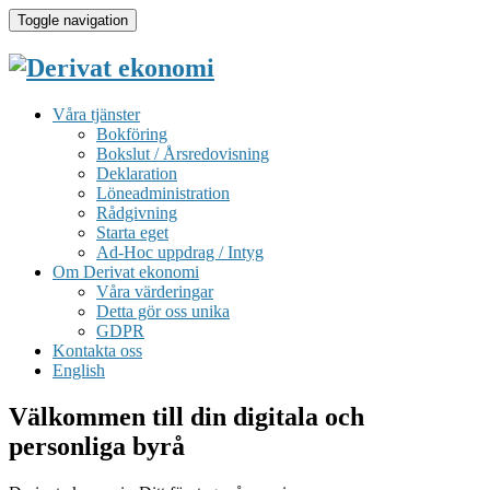
Toggle navigation
Våra tjänster
Bokföring
Bokslut / Årsredovisning
Deklaration
Löneadministration
Rådgivning
Starta eget
Ad-Hoc uppdrag / Intyg
Om Derivat ekonomi
Våra värderingar
Detta gör oss unika
GDPR
Kontakta oss
English
Välkommen till din digitala och
personliga byrå