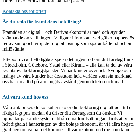
Derivat ekonomi - Ditt företag, vår passion.
Kontakta oss för offert
Är du redo för framtidens bokföring?
Framtiden är digital – och Derivat ekonomi är med och styr den
spännande omställningen. Vi ligger i framkant vad gäller papperslös
redovisning och erbjuder digital lösning som sparar både tid och är
miljövänlig.
Eftersom vi är helt digitala spelar det ingen roll om ditt företag finns
i Stockholm, Göteborg, Ystad eller Kiruna – alla kan ta del av våra
kvalitativa bokföringstjänster. Vi har kunder över hela Sverige och
många av våra kunder har dessutom hela världen som sin marknad,
oss har du alltid på armlängds avstånd genom telefon och mail.
Att vara kund hos oss
Våra auktoriserade konsulter sköter din bokföring digitalt och till ett
riktigt lågt pris medan du driver ditt företag som du önskar. Vi
upprättar passande system utifrån dina förutsättningar. Trots att vi är
helt digitala i hanteringen av ditt bolags ekonomi, är vi i allra högsta
grad personliga när det kommer till vår relation med dig som kund.