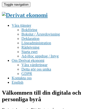
Toggle navigation
Våra tjänster
Bokföring
Bokslut / Årsredovisning
Deklaration
Löneadministration
Rådgivning
Starta eget
Ad-Hoc uppdrag / Intyg
Om Derivat ekonomi
Våra värderingar
Detta gör oss unika
GDPR
Kontakta oss
English
Välkommen till din digitala och
personliga byrå