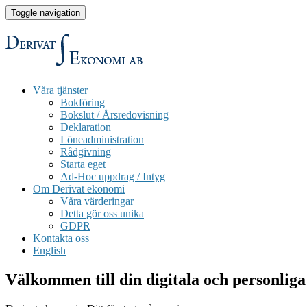
Toggle navigation
Våra tjänster
Bokföring
Bokslut / Årsredovisning
Deklaration
Löneadministration
Rådgivning
Starta eget
Ad-Hoc uppdrag / Intyg
Om Derivat ekonomi
Våra värderingar
Detta gör oss unika
GDPR
Kontakta oss
English
Välkommen till din digitala och personliga