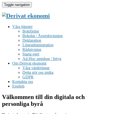
Toggle navigation
Våra tjänster
Bokföring
Bokslut / Årsredovisning
Deklaration
Löneadministration
Rådgivning
Starta eget
Ad-Hoc uppdrag / Intyg
Om Derivat ekonomi
Våra värderingar
Detta gör oss unika
GDPR
Kontakta oss
English
Välkommen till din digitala och
personliga byrå