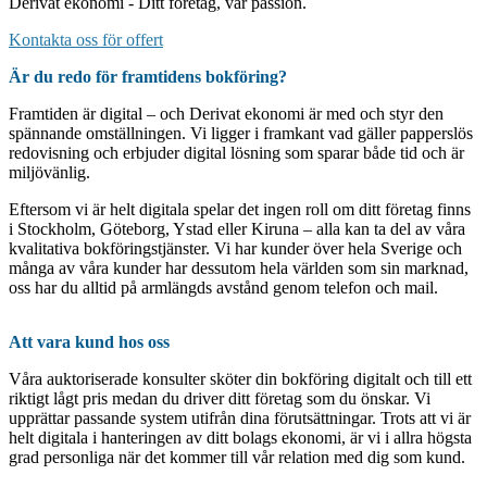
Derivat ekonomi - Ditt företag, vår passion.
Kontakta oss för offert
Är du redo för framtidens bokföring?
Framtiden är digital – och Derivat ekonomi är med och styr den
spännande omställningen. Vi ligger i framkant vad gäller papperslös
redovisning och erbjuder digital lösning som sparar både tid och är
miljövänlig.
Eftersom vi är helt digitala spelar det ingen roll om ditt företag finns
i Stockholm, Göteborg, Ystad eller Kiruna – alla kan ta del av våra
kvalitativa bokföringstjänster. Vi har kunder över hela Sverige och
många av våra kunder har dessutom hela världen som sin marknad,
oss har du alltid på armlängds avstånd genom telefon och mail.
Att vara kund hos oss
Våra auktoriserade konsulter sköter din bokföring digitalt och till ett
riktigt lågt pris medan du driver ditt företag som du önskar. Vi
upprättar passande system utifrån dina förutsättningar. Trots att vi är
helt digitala i hanteringen av ditt bolags ekonomi, är vi i allra högsta
grad personliga när det kommer till vår relation med dig som kund.