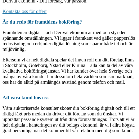
Derivat ekonomi - Ditt företag, vår passion.
Kontakta oss för offert
Är du redo för framtidens bokföring?
Framtiden är digital – och Derivat ekonomi är med och styr den
spännande omställningen. Vi ligger i framkant vad gäller papperslös
redovisning och erbjuder digital lösning som sparar både tid och är
miljövänlig.
Eftersom vi är helt digitala spelar det ingen roll om ditt företag finns
i Stockholm, Göteborg, Ystad eller Kiruna – alla kan ta del av våra
kvalitativa bokföringstjänster. Vi har kunder över hela Sverige och
många av våra kunder har dessutom hela världen som sin marknad,
oss har du alltid på armlängds avstånd genom telefon och mail.
Att vara kund hos oss
Våra auktoriserade konsulter sköter din bokföring digitalt och till ett
riktigt lågt pris medan du driver ditt företag som du önskar. Vi
upprättar passande system utifrån dina förutsättningar. Trots att vi är
helt digitala i hanteringen av ditt bolags ekonomi, är vi i allra högsta
grad personliga när det kommer till vår relation med dig som kund.