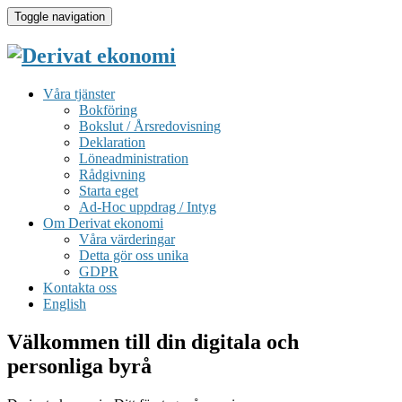
Toggle navigation
Våra tjänster
Bokföring
Bokslut / Årsredovisning
Deklaration
Löneadministration
Rådgivning
Starta eget
Ad-Hoc uppdrag / Intyg
Om Derivat ekonomi
Våra värderingar
Detta gör oss unika
GDPR
Kontakta oss
English
Välkommen till din digitala och
personliga byrå