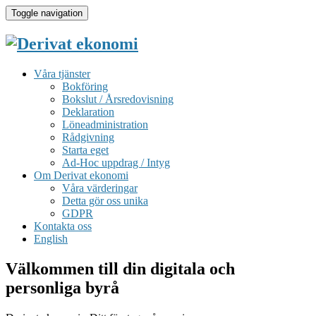
Toggle navigation
Våra tjänster
Bokföring
Bokslut / Årsredovisning
Deklaration
Löneadministration
Rådgivning
Starta eget
Ad-Hoc uppdrag / Intyg
Om Derivat ekonomi
Våra värderingar
Detta gör oss unika
GDPR
Kontakta oss
English
Välkommen till din digitala och
personliga byrå