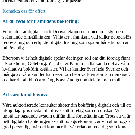
Derivat ekonomi - Ditt företag, vår passion.
Kontakta oss för offert
Är du redo för framtidens bokföring?
Framtiden är digital – och Derivat ekonomi är med och styr den
spännande omställningen. Vi ligger i framkant vad gäller papperslös
redovisning och erbjuder digital lösning som sparar både tid och är
miljövänlig.
Eftersom vi är helt digitala spelar det ingen roll om ditt företag finns
i Stockholm, Göteborg, Ystad eller Kiruna – alla kan ta del av våra
kvalitativa bokföringstjänster. Vi har kunder över hela Sverige och
många av våra kunder har dessutom hela världen som sin marknad,
oss har du alltid på armlängds avstånd genom telefon och mail.
Att vara kund hos oss
Våra auktoriserade konsulter sköter din bokföring digitalt och till ett
riktigt lågt pris medan du driver ditt företag som du önskar. Vi
upprättar passande system utifrån dina förutsättningar. Trots att vi är
helt digitala i hanteringen av ditt bolags ekonomi, är vi i allra högsta
grad personliga när det kommer till vår relation med dig som kund.