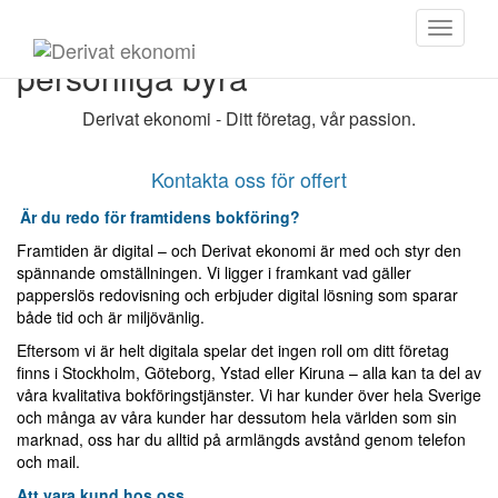
Välkommen till din digitala och
Toggle
navigati
personliga byrå
Derivat ekonomi - Ditt företag, vår passion.
Kontakta oss för offert
Är du redo för framtidens bokföring?
Framtiden är digital – och Derivat ekonomi är med och styr den
spännande omställningen. Vi ligger i framkant vad gäller
papperslös redovisning och erbjuder digital lösning som sparar
både tid och är miljövänlig.
Eftersom vi är helt digitala spelar det ingen roll om ditt företag
finns i Stockholm, Göteborg, Ystad eller Kiruna – alla kan ta del av
våra kvalitativa bokföringstjänster. Vi har kunder över hela Sverige
och många av våra kunder har dessutom hela världen som sin
marknad, oss har du alltid på armlängds avstånd genom telefon
och mail.
Att vara kund hos oss