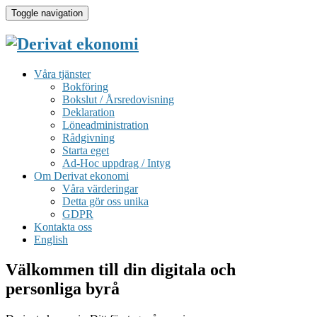
Toggle navigation
Våra tjänster
Bokföring
Bokslut / Årsredovisning
Deklaration
Löneadministration
Rådgivning
Starta eget
Ad-Hoc uppdrag / Intyg
Om Derivat ekonomi
Våra värderingar
Detta gör oss unika
GDPR
Kontakta oss
English
Välkommen till din digitala och
personliga byrå