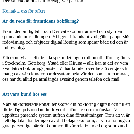
Derivat ekonomi - Ditt företag, vår passion.
Kontakta oss för offert
Är du redo för framtidens bokföring?
Framtiden är digital – och Derivat ekonomi är med och styr den
spännande omställningen. Vi ligger i framkant vad gäller papperslös
redovisning och erbjuder digital lösning som sparar både tid och är
miljövänlig.
Eftersom vi är helt digitala spelar det ingen roll om ditt företag finns
i Stockholm, Göteborg, Ystad eller Kiruna – alla kan ta del av våra
kvalitativa bokföringstjänster. Vi har kunder över hela Sverige och
många av våra kunder har dessutom hela världen som sin marknad,
oss har du alltid på armlängds avstånd genom telefon och mail.
Att vara kund hos oss
Våra auktoriserade konsulter sköter din bokföring digitalt och till ett
riktigt lågt pris medan du driver ditt företag som du önskar. Vi
upprättar passande system utifrån dina förutsättningar. Trots att vi är
helt digitala i hanteringen av ditt bolags ekonomi, är vi i allra högsta
grad personliga när det kommer till vår relation med dig som kund.