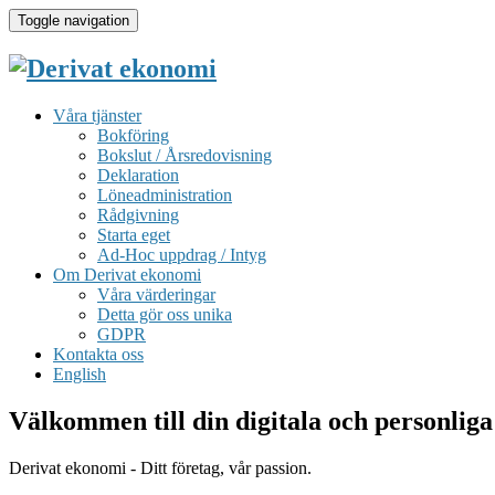
Toggle navigation
Våra tjänster
Bokföring
Bokslut / Årsredovisning
Deklaration
Löneadministration
Rådgivning
Starta eget
Ad-Hoc uppdrag / Intyg
Om Derivat ekonomi
Våra värderingar
Detta gör oss unika
GDPR
Kontakta oss
English
Välkommen till din digitala och personliga
Derivat ekonomi - Ditt företag, vår passion.