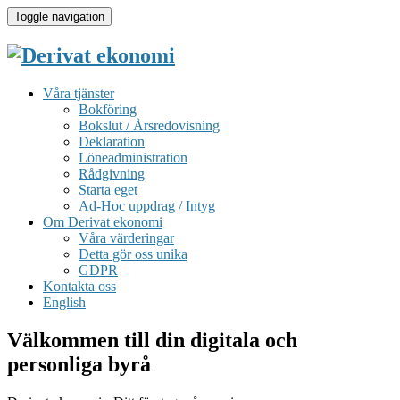
Toggle navigation
Våra tjänster
Bokföring
Bokslut / Årsredovisning
Deklaration
Löneadministration
Rådgivning
Starta eget
Ad-Hoc uppdrag / Intyg
Om Derivat ekonomi
Våra värderingar
Detta gör oss unika
GDPR
Kontakta oss
English
Välkommen till din digitala och
personliga byrå