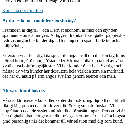
Derivat ekonomi - Ditt företag, vår passion.
Kontakta oss för offert
Är du redo för framtidens bokföring?
Framtiden är digital – och Derivat ekonomi är med och styr den
spännande omställningen. Vi ligger i framkant vad gäller papperslös
redovisning och erbjuder digital lösning som sparar både tid och är
miljövänlig.
Eftersom vi är helt digitala spelar det ingen roll om ditt företag finns
i Stockholm, Göteborg, Ystad eller Kiruna – alla kan ta del av våra
kvalitativa bokföringstjänster. Vi har kunder över hela Sverige och
många av våra kunder har dessutom hela världen som sin marknad,
oss har du alltid på armlängds avstånd genom telefon och mail.
Att vara kund hos oss
Våra auktoriserade konsulter sköter din bokföring digitalt och till ett
riktigt lågt pris medan du driver ditt företag som du önskar. Vi
upprättar passande system utifrån dina förutsättningar. Trots att vi är
helt digitala i hanteringen av ditt bolags ekonomi, är vi i allra högsta
grad personliga när det kommer till vår relation med dig som kund.