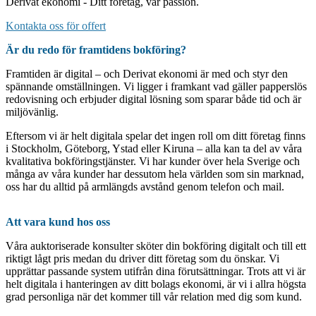
Derivat ekonomi - Ditt företag, vår passion.
Kontakta oss för offert
Är du redo för framtidens bokföring?
Framtiden är digital – och Derivat ekonomi är med och styr den
spännande omställningen. Vi ligger i framkant vad gäller papperslös
redovisning och erbjuder digital lösning som sparar både tid och är
miljövänlig.
Eftersom vi är helt digitala spelar det ingen roll om ditt företag finns
i Stockholm, Göteborg, Ystad eller Kiruna – alla kan ta del av våra
kvalitativa bokföringstjänster. Vi har kunder över hela Sverige och
många av våra kunder har dessutom hela världen som sin marknad,
oss har du alltid på armlängds avstånd genom telefon och mail.
Att vara kund hos oss
Våra auktoriserade konsulter sköter din bokföring digitalt och till ett
riktigt lågt pris medan du driver ditt företag som du önskar. Vi
upprättar passande system utifrån dina förutsättningar. Trots att vi är
helt digitala i hanteringen av ditt bolags ekonomi, är vi i allra högsta
grad personliga när det kommer till vår relation med dig som kund.