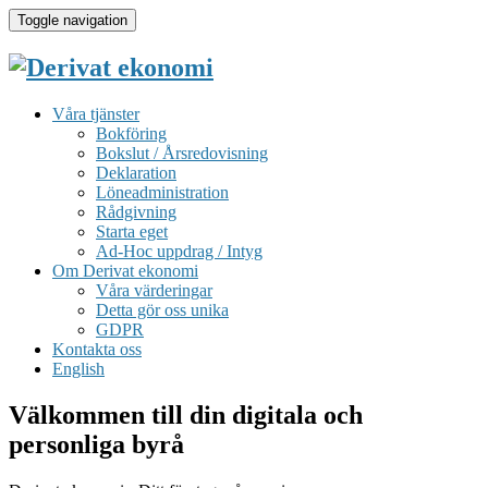
Toggle navigation
Våra tjänster
Bokföring
Bokslut / Årsredovisning
Deklaration
Löneadministration
Rådgivning
Starta eget
Ad-Hoc uppdrag / Intyg
Om Derivat ekonomi
Våra värderingar
Detta gör oss unika
GDPR
Kontakta oss
English
Välkommen till din digitala och
personliga byrå