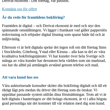
Derivat ekonomi - Ditt företag, vår passion.
Kontakta oss för offert
Är du redo för framtidens bokföring?
Framtiden är digital – och Derivat ekonomi är med och styr den
spännande omställningen. Vi ligger i framkant vad gäller papperslös
redovisning och erbjuder digital lösning som sparar både tid och är
miljövänlig.
Eftersom vi är helt digitala spelar det ingen roll om ditt företag finns
i Stockholm, Göteborg, Ystad eller Kiruna – alla kan ta del av våra
kvalitativa bokföringstjänster. Vi har kunder över hela Sverige och
många av våra kunder har dessutom hela världen som sin marknad,
oss har du alltid på armlängds avstånd genom telefon och mail.
Att vara kund hos oss
Våra auktoriserade konsulter sköter din bokföring digitalt och till ett
riktigt lågt pris medan du driver ditt företag som du önskar. Vi
upprättar passande system utifrån dina förutsättningar. Trots att vi är
helt digitala i hanteringen av ditt bolags ekonomi, är vi i allra högsta
grad personliga när det kommer till vår relation med dig som kund.