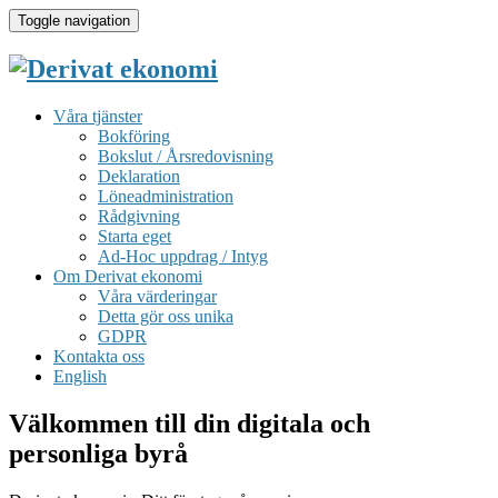
Toggle navigation
Våra tjänster
Bokföring
Bokslut / Årsredovisning
Deklaration
Löneadministration
Rådgivning
Starta eget
Ad-Hoc uppdrag / Intyg
Om Derivat ekonomi
Våra värderingar
Detta gör oss unika
GDPR
Kontakta oss
English
Välkommen till din digitala och
personliga byrå