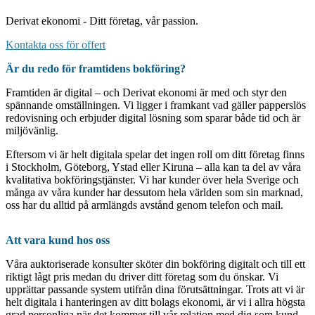
Derivat ekonomi - Ditt företag, vår passion.
Kontakta oss för offert
Är du redo för framtidens bokföring?
Framtiden är digital – och Derivat ekonomi är med och styr den
spännande omställningen. Vi ligger i framkant vad gäller papperslös
redovisning och erbjuder digital lösning som sparar både tid och är
miljövänlig.
Eftersom vi är helt digitala spelar det ingen roll om ditt företag finns
i Stockholm, Göteborg, Ystad eller Kiruna – alla kan ta del av våra
kvalitativa bokföringstjänster. Vi har kunder över hela Sverige och
många av våra kunder har dessutom hela världen som sin marknad,
oss har du alltid på armlängds avstånd genom telefon och mail.
Att vara kund hos oss
Våra auktoriserade konsulter sköter din bokföring digitalt och till ett
riktigt lågt pris medan du driver ditt företag som du önskar. Vi
upprättar passande system utifrån dina förutsättningar. Trots att vi är
helt digitala i hanteringen av ditt bolags ekonomi, är vi i allra högsta
grad personliga när det kommer till vår relation med dig som kund.