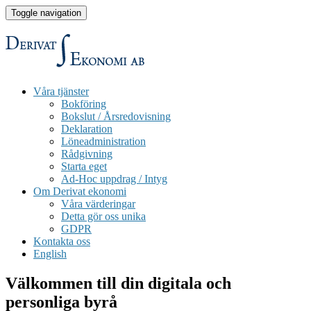
Toggle navigation
Våra tjänster
Bokföring
Bokslut / Årsredovisning
Deklaration
Löneadministration
Rådgivning
Starta eget
Ad-Hoc uppdrag / Intyg
Om Derivat ekonomi
Våra värderingar
Detta gör oss unika
GDPR
Kontakta oss
English
Välkommen till din digitala och
personliga byrå