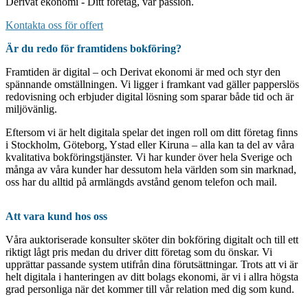
Derivat ekonomi - Ditt företag, vår passion.
Kontakta oss för offert
Är du redo för framtidens bokföring?
Framtiden är digital – och Derivat ekonomi är med och styr den
spännande omställningen. Vi ligger i framkant vad gäller papperslös
redovisning och erbjuder digital lösning som sparar både tid och är
miljövänlig.
Eftersom vi är helt digitala spelar det ingen roll om ditt företag finns
i Stockholm, Göteborg, Ystad eller Kiruna – alla kan ta del av våra
kvalitativa bokföringstjänster. Vi har kunder över hela Sverige och
många av våra kunder har dessutom hela världen som sin marknad,
oss har du alltid på armlängds avstånd genom telefon och mail.
Att vara kund hos oss
Våra auktoriserade konsulter sköter din bokföring digitalt och till ett
riktigt lågt pris medan du driver ditt företag som du önskar. Vi
upprättar passande system utifrån dina förutsättningar. Trots att vi är
helt digitala i hanteringen av ditt bolags ekonomi, är vi i allra högsta
grad personliga när det kommer till vår relation med dig som kund.