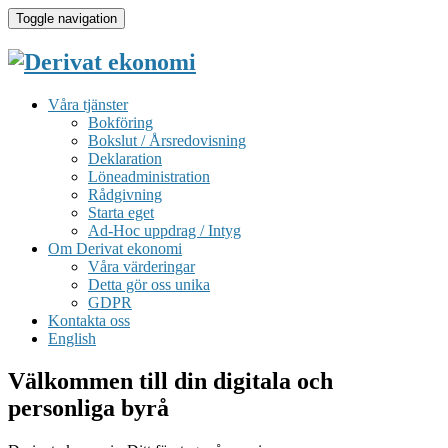
Toggle navigation
Våra tjänster
Bokföring
Bokslut / Årsredovisning
Deklaration
Löneadministration
Rådgivning
Starta eget
Ad-Hoc uppdrag / Intyg
Om Derivat ekonomi
Våra värderingar
Detta gör oss unika
GDPR
Kontakta oss
English
Välkommen till din digitala och
personliga byrå