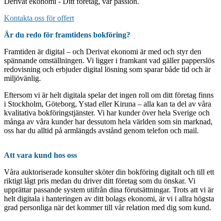
Derivat ekonomi - Ditt företag, vår passion.
Kontakta oss för offert
Är du redo för framtidens bokföring?
Framtiden är digital – och Derivat ekonomi är med och styr den
spännande omställningen. Vi ligger i framkant vad gäller papperslös
redovisning och erbjuder digital lösning som sparar både tid och är
miljövänlig.
Eftersom vi är helt digitala spelar det ingen roll om ditt företag finns
i Stockholm, Göteborg, Ystad eller Kiruna – alla kan ta del av våra
kvalitativa bokföringstjänster. Vi har kunder över hela Sverige och
många av våra kunder har dessutom hela världen som sin marknad,
oss har du alltid på armlängds avstånd genom telefon och mail.
Att vara kund hos oss
Våra auktoriserade konsulter sköter din bokföring digitalt och till ett
riktigt lågt pris medan du driver ditt företag som du önskar. Vi
upprättar passande system utifrån dina förutsättningar. Trots att vi är
helt digitala i hanteringen av ditt bolags ekonomi, är vi i allra högsta
grad personliga när det kommer till vår relation med dig som kund.