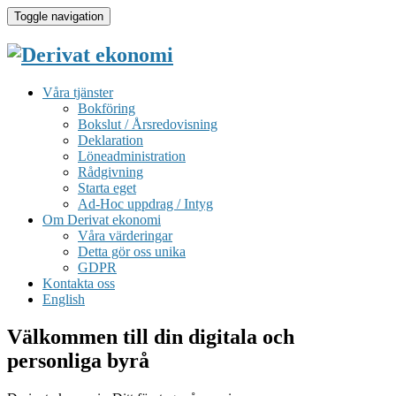
Toggle navigation
Våra tjänster
Bokföring
Bokslut / Årsredovisning
Deklaration
Löneadministration
Rådgivning
Starta eget
Ad-Hoc uppdrag / Intyg
Om Derivat ekonomi
Våra värderingar
Detta gör oss unika
GDPR
Kontakta oss
English
Välkommen till din digitala och
personliga byrå