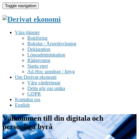
Toggle navigation
Våra tjänster
Bokföring
Bokslut / Årsredovisning
Deklaration
Löneadministration
Rådgivning
Starta eget
Ad-Hoc uppdrag / Intyg
Om Derivat ekonomi
Våra värderingar
Detta gör oss unika
GDPR
Kontakta oss
English
Välkommen till din digitala och
personliga byrå