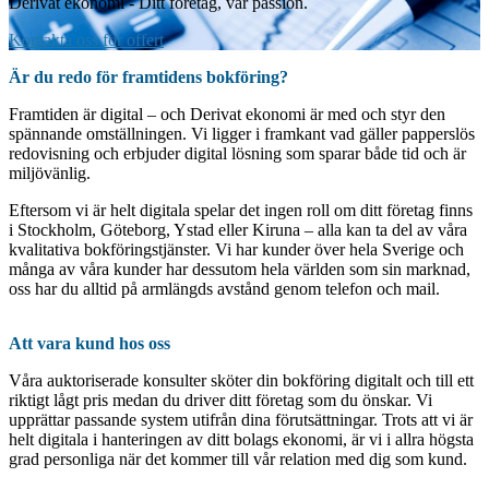
Derivat ekonomi - Ditt företag, vår passion.
Kontakta oss för offert
Är du redo för framtidens bokföring?
Framtiden är digital – och Derivat ekonomi är med och styr den
spännande omställningen. Vi ligger i framkant vad gäller papperslös
redovisning och erbjuder digital lösning som sparar både tid och är
miljövänlig.
Eftersom vi är helt digitala spelar det ingen roll om ditt företag finns
i Stockholm, Göteborg, Ystad eller Kiruna – alla kan ta del av våra
kvalitativa bokföringstjänster. Vi har kunder över hela Sverige och
många av våra kunder har dessutom hela världen som sin marknad,
oss har du alltid på armlängds avstånd genom telefon och mail.
Att vara kund hos oss
Våra auktoriserade konsulter sköter din bokföring digitalt och till ett
riktigt lågt pris medan du driver ditt företag som du önskar. Vi
upprättar passande system utifrån dina förutsättningar. Trots att vi är
helt digitala i hanteringen av ditt bolags ekonomi, är vi i allra högsta
grad personliga när det kommer till vår relation med dig som kund.