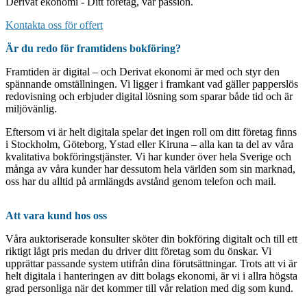
Derivat ekonomi - Ditt företag, vår passion.
Kontakta oss för offert
Är du redo för framtidens bokföring?
Framtiden är digital – och Derivat ekonomi är med och styr den
spännande omställningen. Vi ligger i framkant vad gäller papperslös
redovisning och erbjuder digital lösning som sparar både tid och är
miljövänlig.
Eftersom vi är helt digitala spelar det ingen roll om ditt företag finns
i Stockholm, Göteborg, Ystad eller Kiruna – alla kan ta del av våra
kvalitativa bokföringstjänster. Vi har kunder över hela Sverige och
många av våra kunder har dessutom hela världen som sin marknad,
oss har du alltid på armlängds avstånd genom telefon och mail.
Att vara kund hos oss
Våra auktoriserade konsulter sköter din bokföring digitalt och till ett
riktigt lågt pris medan du driver ditt företag som du önskar. Vi
upprättar passande system utifrån dina förutsättningar. Trots att vi är
helt digitala i hanteringen av ditt bolags ekonomi, är vi i allra högsta
grad personliga när det kommer till vår relation med dig som kund.