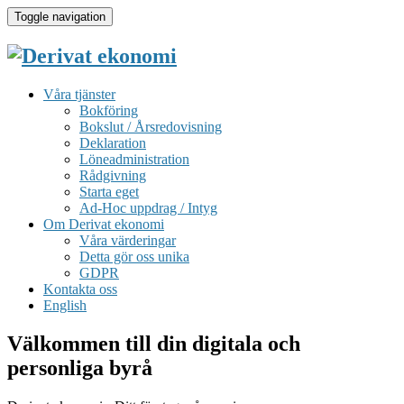
Toggle navigation
Våra tjänster
Bokföring
Bokslut / Årsredovisning
Deklaration
Löneadministration
Rådgivning
Starta eget
Ad-Hoc uppdrag / Intyg
Om Derivat ekonomi
Våra värderingar
Detta gör oss unika
GDPR
Kontakta oss
English
Välkommen till din digitala och
personliga byrå