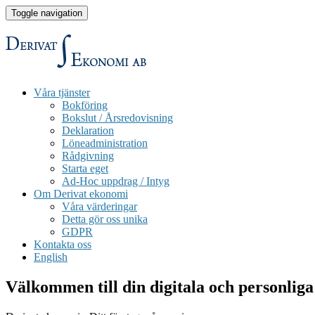
Toggle navigation
Våra tjänster
Bokföring
Bokslut / Årsredovisning
Deklaration
Löneadministration
Rådgivning
Starta eget
Ad-Hoc uppdrag / Intyg
Om Derivat ekonomi
Våra värderingar
Detta gör oss unika
GDPR
Kontakta oss
English
Välkommen till din digitala och personliga