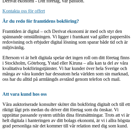
Derivat ekonomi - Ditt företag, vår passion.
Kontakta oss för offert
Är du redo för framtidens bokföring?
Framtiden är digital – och Derivat ekonomi är med och styr den
spännande omställningen. Vi ligger i framkant vad gäller papperslös
redovisning och erbjuder digital lösning som sparar både tid och är
miljövänlig.
Eftersom vi är helt digitala spelar det ingen roll om ditt företag finns
i Stockholm, Göteborg, Ystad eller Kiruna – alla kan ta del av våra
kvalitativa bokföringstjänster. Vi har kunder över hela Sverige och
många av våra kunder har dessutom hela världen som sin marknad,
oss har du alltid på armlängds avstånd genom telefon och mail.
Att vara kund hos oss
Våra auktoriserade konsulter sköter din bokföring digitalt och till ett
riktigt lågt pris medan du driver ditt företag som du önskar. Vi
upprättar passande system utifrån dina förutsättningar. Trots att vi är
helt digitala i hanteringen av ditt bolags ekonomi, är vi i allra högsta
grad personliga när det kommer till vår relation med dig som kund.