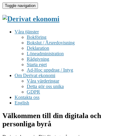
Toggle navigation
Våra tjänster
Bokföring
Bokslut / Årsredovisning
Deklaration
Löneadministration
Rådgivning
Starta eget
Ad-Hoc uppdrag / Intyg
Om Derivat ekonomi
Våra värderingar
Detta gör oss unika
GDPR
Kontakta oss
English
Välkommen till din digitala och
personliga byrå