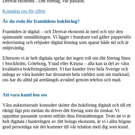
Derivat ekonomi - Ditt företag, vår passion.
Kontakta oss för offert
Är du redo för framtidens bokföring?
Framtiden är digital – och Derivat ekonomi är med och styr den
spännande omställningen. Vi ligger i framkant vad gäller papperslös
redovisning och erbjuder digital lösning som sparar både tid och är
miljövänlig.
Eftersom vi är helt digitala spelar det ingen roll om ditt företag finns
i Stockholm, Göteborg, Ystad eller Kiruna – alla kan ta del av våra
kvalitativa bokföringstjänster. Vi har kunder över hela Sverige och
många av våra kunder har dessutom hela världen som sin marknad,
oss har du alltid på armlängds avstånd genom telefon och mail.
Att vara kund hos oss
Våra auktoriserade konsulter sköter din bokföring digitalt och till ett
riktigt lågt pris medan du driver ditt företag som du önskar. Vi
upprättar passande system utifrån dina förutsättningar. Trots att vi är
helt digitala i hanteringen av ditt bolags ekonomi, är vi i allra högsta
grad personliga när det kommer till vår relation med dig som kund.