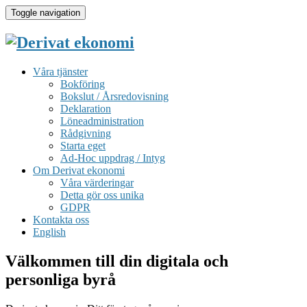
Toggle navigation
Våra tjänster
Bokföring
Bokslut / Årsredovisning
Deklaration
Löneadministration
Rådgivning
Starta eget
Ad-Hoc uppdrag / Intyg
Om Derivat ekonomi
Våra värderingar
Detta gör oss unika
GDPR
Kontakta oss
English
Välkommen till din digitala och
personliga byrå