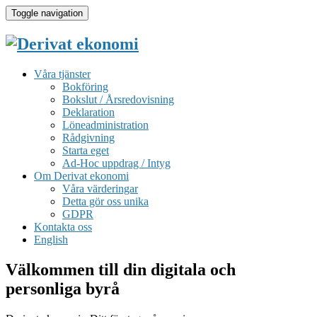
Toggle navigation
Våra tjänster
Bokföring
Bokslut / Årsredovisning
Deklaration
Löneadministration
Rådgivning
Starta eget
Ad-Hoc uppdrag / Intyg
Om Derivat ekonomi
Våra värderingar
Detta gör oss unika
GDPR
Kontakta oss
English
Välkommen till din digitala och
personliga byrå