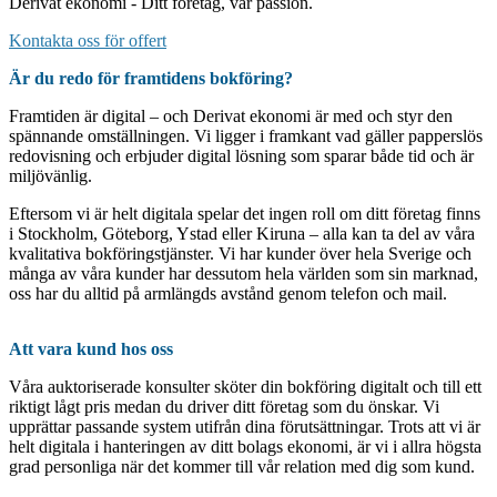
Derivat ekonomi - Ditt företag, vår passion.
Kontakta oss för offert
Är du redo för framtidens bokföring?
Framtiden är digital – och Derivat ekonomi är med och styr den
spännande omställningen. Vi ligger i framkant vad gäller papperslös
redovisning och erbjuder digital lösning som sparar både tid och är
miljövänlig.
Eftersom vi är helt digitala spelar det ingen roll om ditt företag finns
i Stockholm, Göteborg, Ystad eller Kiruna – alla kan ta del av våra
kvalitativa bokföringstjänster. Vi har kunder över hela Sverige och
många av våra kunder har dessutom hela världen som sin marknad,
oss har du alltid på armlängds avstånd genom telefon och mail.
Att vara kund hos oss
Våra auktoriserade konsulter sköter din bokföring digitalt och till ett
riktigt lågt pris medan du driver ditt företag som du önskar. Vi
upprättar passande system utifrån dina förutsättningar. Trots att vi är
helt digitala i hanteringen av ditt bolags ekonomi, är vi i allra högsta
grad personliga när det kommer till vår relation med dig som kund.