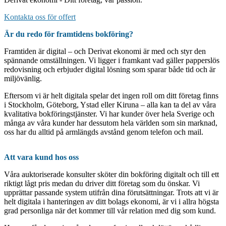
Kontakta oss för offert
Är du redo för framtidens bokföring?
Framtiden är digital – och Derivat ekonomi är med och styr den
spännande omställningen. Vi ligger i framkant vad gäller papperslös
redovisning och erbjuder digital lösning som sparar både tid och är
miljövänlig.
Eftersom vi är helt digitala spelar det ingen roll om ditt företag finns
i Stockholm, Göteborg, Ystad eller Kiruna – alla kan ta del av våra
kvalitativa bokföringstjänster. Vi har kunder över hela Sverige och
många av våra kunder har dessutom hela världen som sin marknad,
oss har du alltid på armlängds avstånd genom telefon och mail.
Att vara kund hos oss
Våra auktoriserade konsulter sköter din bokföring digitalt och till ett
riktigt lågt pris medan du driver ditt företag som du önskar. Vi
upprättar passande system utifrån dina förutsättningar. Trots att vi är
helt digitala i hanteringen av ditt bolags ekonomi, är vi i allra högsta
grad personliga när det kommer till vår relation med dig som kund.