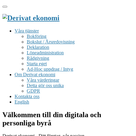
Toggle
navigation
Våra tjänster
Bokföring
Bokslut / Årsredovisning
Deklaration
Löneadministration
Rådgivning
Starta eget
Ad-Hoc uppdrag / Intyg
Om Derivat ekonomi
Våra värderingar
Detta gör oss unika
GDPR
Kontakta oss
English
Välkommen till din digitala och
personliga byrå
Derivat ekonomi - Ditt företag, vår passion.