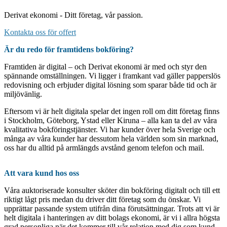
Derivat ekonomi - Ditt företag, vår passion.
Kontakta oss för offert
Är du redo för framtidens bokföring?
Framtiden är digital – och Derivat ekonomi är med och styr den
spännande omställningen. Vi ligger i framkant vad gäller papperslös
redovisning och erbjuder digital lösning som sparar både tid och är
miljövänlig.
Eftersom vi är helt digitala spelar det ingen roll om ditt företag finns
i Stockholm, Göteborg, Ystad eller Kiruna – alla kan ta del av våra
kvalitativa bokföringstjänster. Vi har kunder över hela Sverige och
många av våra kunder har dessutom hela världen som sin marknad,
oss har du alltid på armlängds avstånd genom telefon och mail.
Att vara kund hos oss
Våra auktoriserade konsulter sköter din bokföring digitalt och till ett
riktigt lågt pris medan du driver ditt företag som du önskar. Vi
upprättar passande system utifrån dina förutsättningar. Trots att vi är
helt digitala i hanteringen av ditt bolags ekonomi, är vi i allra högsta
grad personliga när det kommer till vår relation med dig som kund.