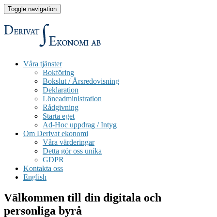
Toggle navigation
Våra tjänster
Bokföring
Bokslut / Årsredovisning
Deklaration
Löneadministration
Rådgivning
Starta eget
Ad-Hoc uppdrag / Intyg
Om Derivat ekonomi
Våra värderingar
Detta gör oss unika
GDPR
Kontakta oss
English
Välkommen till din digitala och
personliga byrå