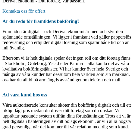
Derivat ekonomi - Ditt företag, vår passion.
Kontakta oss för offert
Är du redo för framtidens bokföring?
Framtiden är digital – och Derivat ekonomi är med och styr den
spännande omställningen. Vi ligger i framkant vad gäller papperslös
redovisning och erbjuder digital lösning som sparar både tid och är
miljövänlig.
Eftersom vi är helt digitala spelar det ingen roll om ditt företag finns
i Stockholm, Göteborg, Ystad eller Kiruna – alla kan ta del av våra
kvalitativa bokföringstjänster. Vi har kunder över hela Sverige och
många av våra kunder har dessutom hela världen som sin marknad,
oss har du alltid på armlängds avstånd genom telefon och mail.
Att vara kund hos oss
Våra auktoriserade konsulter sköter din bokföring digitalt och till ett
riktigt lågt pris medan du driver ditt företag som du önskar. Vi
upprättar passande system utifrån dina förutsättningar. Trots att vi är
helt digitala i hanteringen av ditt bolags ekonomi, är vi i allra högsta
grad personliga när det kommer till vår relation med dig som kund.