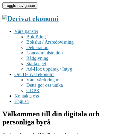
Toggle navigation
Våra tjänster
Bokföring
Bokslut / Årsredovisning
Deklaration
Löneadministration
Rådgivning
Starta eget
Ad-Hoc uppdrag / Intyg
Om Derivat ekonomi
Våra värderingar
Detta gör oss unika
GDPR
Kontakta oss
English
Välkommen till din digitala och
personliga byrå