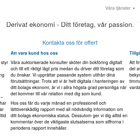
a och personliga byrå
Våra tjänster
Derivat ekonomi - Ditt företag, vår passion.
Kontakta oss för offert
Att vara kund hos oss
Tillg
 styr
Våra auktoriserade konsulter sköter din bokföring digitalt
Att f
och till ett riktigt lågt pris medan du driver ditt företag som
del av
ing
du önskar. Vi upprättar passande system utifrån dina
bekym
förutsättningar. Trots att vi är helt digitala i hanteringen av
timma
ditt bolags ekonomi, är vi i allra högsta grad personliga när
varda
det kommer till vår relation med dig som kund.
 –
 har
Hos oss får du varje månad en professionell och
ar
lättöverskådlig rapport med all nödvändig information om
tid
ditt bolags ekonomiska status. Dessutom ger vi dig alltid en
kommentar över de viktigaste slutsatserna som siffrorna i
periodens rapport innehåller.