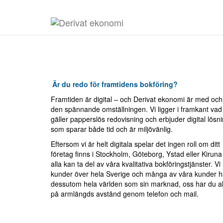
Välkommen till din digital
Är du redo för framtidens bokföring?
Framtiden är digital – och Derivat ekonomi är med och
den spännande omställningen. Vi ligger i framkant vad
gäller papperslös redovisning och erbjuder digital lösn
som sparar både tid och är miljövänlig.
Eftersom vi är helt digitala spelar det ingen roll om ditt
företag finns i Stockholm, Göteborg, Ystad eller Kiruna
alla kan ta del av våra kvalitativa bokföringstjänster. Vi
kunder över hela Sverige och många av våra kunder h
dessutom hela världen som sin marknad, oss har du all
på armlängds avstånd genom telefon och mail.