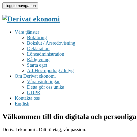
Toggle navigation
Våra tjänster
Bokföring
Bokslut / Årsredovisning
Deklaration
Löneadministration
Rådgivning
Starta eget
Ad-Hoc uppdrag / Intyg
Om Derivat ekonomi
Våra värderingar
Detta gör oss unika
GDPR
Kontakta oss
English
Välkommen till din digitala och personliga
Derivat ekonomi - Ditt företag, vår passion.