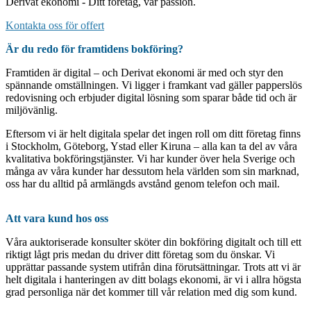
Derivat ekonomi - Ditt företag, vår passion.
Kontakta oss för offert
Är du redo för framtidens bokföring?
Framtiden är digital – och Derivat ekonomi är med och styr den
spännande omställningen. Vi ligger i framkant vad gäller papperslös
redovisning och erbjuder digital lösning som sparar både tid och är
miljövänlig.
Eftersom vi är helt digitala spelar det ingen roll om ditt företag finns
i Stockholm, Göteborg, Ystad eller Kiruna – alla kan ta del av våra
kvalitativa bokföringstjänster. Vi har kunder över hela Sverige och
många av våra kunder har dessutom hela världen som sin marknad,
oss har du alltid på armlängds avstånd genom telefon och mail.
Att vara kund hos oss
Våra auktoriserade konsulter sköter din bokföring digitalt och till ett
riktigt lågt pris medan du driver ditt företag som du önskar. Vi
upprättar passande system utifrån dina förutsättningar. Trots att vi är
helt digitala i hanteringen av ditt bolags ekonomi, är vi i allra högsta
grad personliga när det kommer till vår relation med dig som kund.