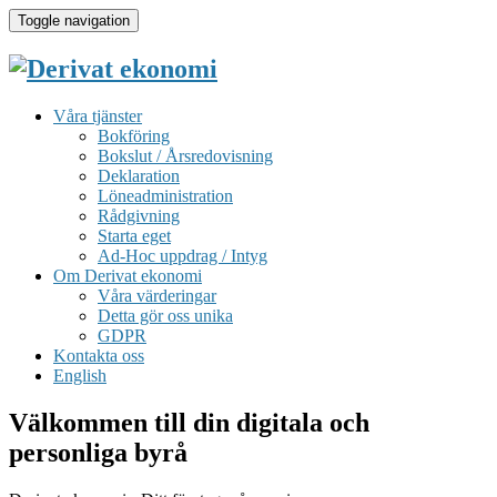
Toggle navigation
Våra tjänster
Bokföring
Bokslut / Årsredovisning
Deklaration
Löneadministration
Rådgivning
Starta eget
Ad-Hoc uppdrag / Intyg
Om Derivat ekonomi
Våra värderingar
Detta gör oss unika
GDPR
Kontakta oss
English
Välkommen till din digitala och
personliga byrå