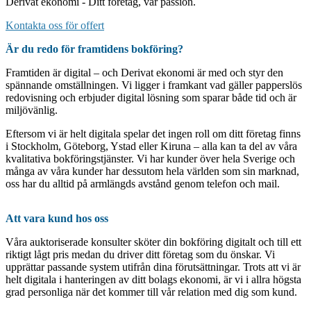
Derivat ekonomi - Ditt företag, vår passion.
Kontakta oss för offert
Är du redo för framtidens bokföring?
Framtiden är digital – och Derivat ekonomi är med och styr den
spännande omställningen. Vi ligger i framkant vad gäller papperslös
redovisning och erbjuder digital lösning som sparar både tid och är
miljövänlig.
Eftersom vi är helt digitala spelar det ingen roll om ditt företag finns
i Stockholm, Göteborg, Ystad eller Kiruna – alla kan ta del av våra
kvalitativa bokföringstjänster. Vi har kunder över hela Sverige och
många av våra kunder har dessutom hela världen som sin marknad,
oss har du alltid på armlängds avstånd genom telefon och mail.
Att vara kund hos oss
Våra auktoriserade konsulter sköter din bokföring digitalt och till ett
riktigt lågt pris medan du driver ditt företag som du önskar. Vi
upprättar passande system utifrån dina förutsättningar. Trots att vi är
helt digitala i hanteringen av ditt bolags ekonomi, är vi i allra högsta
grad personliga när det kommer till vår relation med dig som kund.