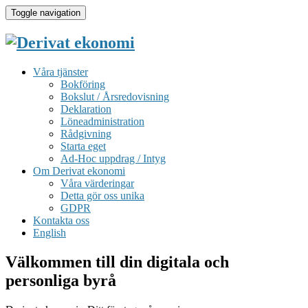
Toggle navigation
Våra tjänster
Bokföring
Bokslut / Årsredovisning
Deklaration
Löneadministration
Rådgivning
Starta eget
Ad-Hoc uppdrag / Intyg
Om Derivat ekonomi
Våra värderingar
Detta gör oss unika
GDPR
Kontakta oss
English
Välkommen till din digitala och
personliga byrå