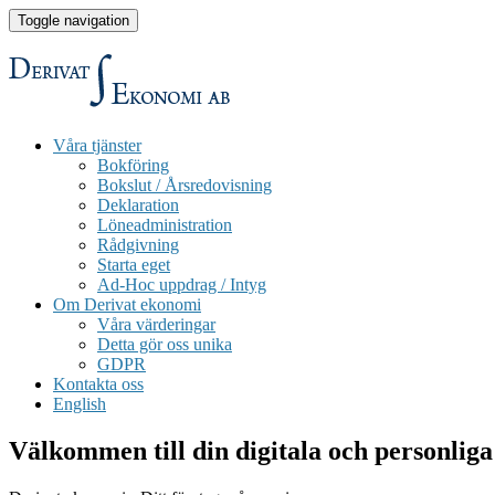
Toggle navigation
Våra tjänster
Bokföring
Bokslut / Årsredovisning
Deklaration
Löneadministration
Rådgivning
Starta eget
Ad-Hoc uppdrag / Intyg
Om Derivat ekonomi
Våra värderingar
Detta gör oss unika
GDPR
Kontakta oss
English
Välkommen till din digitala och personliga