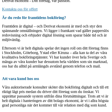
Derivat ekonomi - Ditt företag, vår passion.
Kontakta oss för offert
Är du redo för framtidens bokföring?
Framtiden är digital – och Derivat ekonomi är med och styr den
spännande omställningen. Vi ligger i framkant vad gäller papperslös
redovisning och erbjuder digital lösning som sparar både tid och är
miljövänlig.
Eftersom vi är helt digitala spelar det ingen roll om ditt företag finns
i Stockholm, Göteborg, Ystad eller Kiruna – alla kan ta del av våra
kvalitativa bokföringstjänster. Vi har kunder över hela Sverige och
många av våra kunder har dessutom hela världen som sin marknad,
oss har du alltid på armlängds avstånd genom telefon och mail.
Att vara kund hos oss
Våra auktoriserade konsulter sköter din bokföring digitalt och till ett
riktigt lågt pris medan du driver ditt företag som du önskar. Vi
upprättar passande system utifrån dina förutsättningar. Trots att vi är
helt digitala i hanteringen av ditt bolags ekonomi, är vi i allra högsta
grad personliga när det kommer till vår relation med dig som kund.