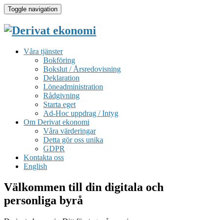
Toggle navigation
Våra tjänster
Bokföring
Bokslut / Årsredovisning
Deklaration
Löneadministration
Rådgivning
Starta eget
Ad-Hoc uppdrag / Intyg
Om Derivat ekonomi
Våra värderingar
Detta gör oss unika
GDPR
Kontakta oss
English
Välkommen till din digitala och
personliga byrå