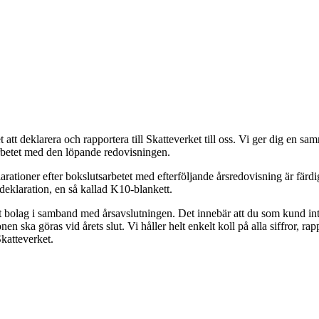
att deklarera och rapportera till Skatteverket till oss. Vi ger dig en sa
arbetet med den löpande redovisningen.
arationer efter bokslutsarbetet med efterföljande årsredovisning är färd
eklaration, en så kallad K10-blankett.
tt bolag i samband med årsavslutningen. Det innebär att du som kund inte
en ska göras vid årets slut. Vi håller helt enkelt koll på alla siffror, ra
Skatteverket.