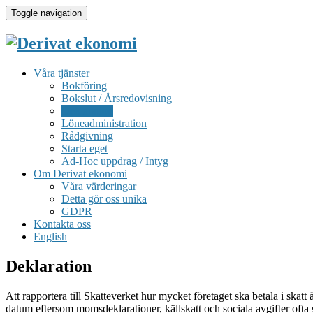
Toggle navigation
Våra tjänster
Bokföring
Bokslut / Årsredovisning
Deklaration
Löneadministration
Rådgivning
Starta eget
Ad-Hoc uppdrag / Intyg
Om Derivat ekonomi
Våra värderingar
Detta gör oss unika
GDPR
Kontakta oss
English
Deklaration
Att rapportera till Skatteverket hur mycket företaget ska betala i skatt 
datum eftersom momsdeklarationer, källskatt och sociala avgifter ofta 