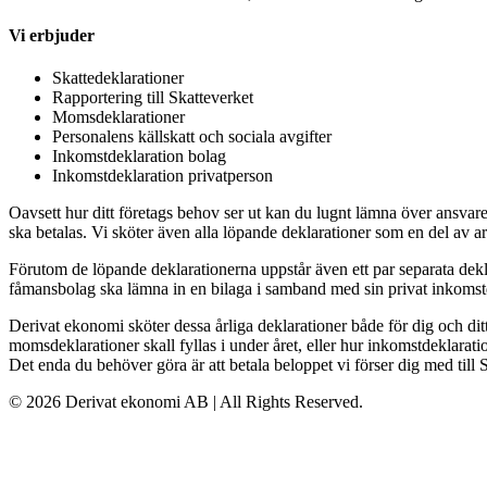
Vi erbjuder
Skattedeklarationer
Rapportering till Skatteverket
Momsdeklarationer
Personalens källskatt och sociala avgifter
Inkomstdeklaration bolag
Inkomstdeklaration privatperson
Oavsett hur ditt företags behov ser ut kan du lugnt lämna över ansvaret 
ska betalas. Vi sköter även alla löpande deklarationer som en del av 
Förutom de löpande deklarationerna uppstår även ett par separata dekl
fåmansbolag ska lämna in en bilaga i samband med sin privat inkomstd
Derivat ekonomi sköter dessa årliga deklarationer både för dig och di
momsdeklarationer skall fyllas i under året, eller hur inkomstdeklaration
Det enda du behöver göra är att betala beloppet vi förser dig med till 
© 2026 Derivat ekonomi AB | All Rights Reserved.