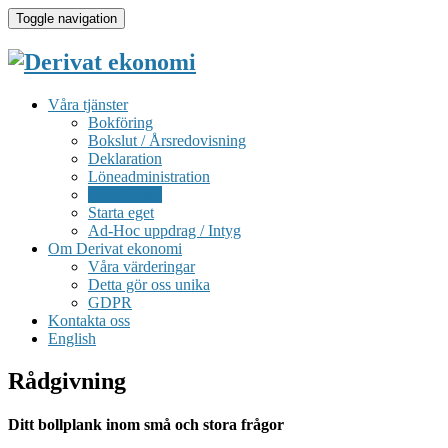
Toggle navigation
Våra tjänster
Bokföring
Bokslut / Årsredovisning
Deklaration
Löneadministration
Rådgivning
Starta eget
Ad-Hoc uppdrag / Intyg
Om Derivat ekonomi
Våra värderingar
Detta gör oss unika
GDPR
Kontakta oss
English
Rådgivning
Ditt bollplank inom små och stora frågor