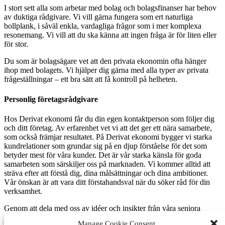
I stort sett alla som arbetar med bolag och bolagsfinanser har behov
av duktiga rådgivare. Vi vill gärna fungera som ert naturliga
bollplank, i såväl enkla, vardagliga frågor som i mer komplexa
resonemang. Vi vill att du ska känna att ingen fråga är för liten eller
för stor.
Du som är bolagsägare vet att den privata ekonomin ofta hänger
ihop med bolagets. Vi hjälper dig gärna med alla typer av privata
frågeställningar – ett bra sätt att få kontroll på helheten.
Personlig företagsrådgivare
Hos Derivat ekonomi får du din egen kontaktperson som följer dig
och ditt företag. Av erfarenhet vet vi att det ger ett nära samarbete,
som också främjar resultatet. På Derivat ekonomi bygger vi starka
kundrelationer som grundar sig på en djup förståelse för det som
betyder mest för våra kunder. Det är vår starka känsla för goda
samarbeten som särskiljer oss på marknaden. Vi kommer alltid att
sträva efter att förstå dig, dina målsättningar och dina ambitioner.
Vår önskan är att vara ditt förstahandsval när du söker råd för din
verksamhet.
Genom att dela med oss av idéer och insikter från våra seniora
medarbetare, bidrar vi med såväl lokal som global expertis till din
Manage Cookie Consent